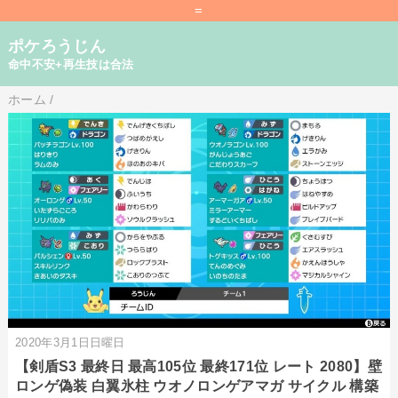
=
ポケろうじん
命中不安+再生技は合法
ホーム
/
2020年3月1日日曜日
【剣盾S3 最終日 最高105位 最終171位 レート 2080】壁
ロンゲ偽装 白翼氷柱 ウオノロンゲアマガ サイクル 構築