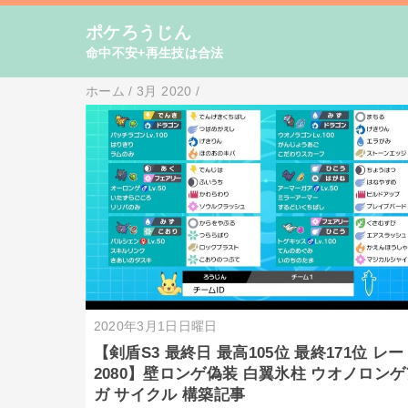
ポケろうじん
命中不安+再生技は合法
ホーム
/
3月 2020
/
2020年3月1日日曜日
【剣盾S3 最終日 最高105位 最終171位 レー
2080】壁ロンゲ偽装 白翼氷柱 ウオノロン
ガ サイクル 構築記事