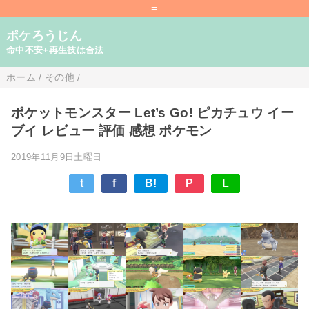
=
ポケろうじん
命中不安+再生技は合法
ホーム
/
その他
/
ポケットモンスター Let’s Go! ピカチュウ イー
ブイ レビュー 評価 感想 ポケモン
2019年11月9日土曜日
t
f
B!
P
L