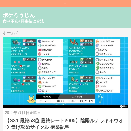
=
ポケろうじん
命中不安+再生技は合法
ホーム
/
2022年7月1日金曜日
【S31 最終53位 最終レート2005】陰陽ルナラキホウオ
ウ 受け攻めサイクル 構築記事