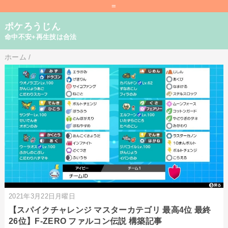
=
ポケろうじん
命中不安+再生技は合法
ホーム
/
2021年3月22日月曜日
【スパイクチャレンジ マスターカテゴリ 最高4位 最終
26位】F-ZERO ファルコン伝説 構築記事